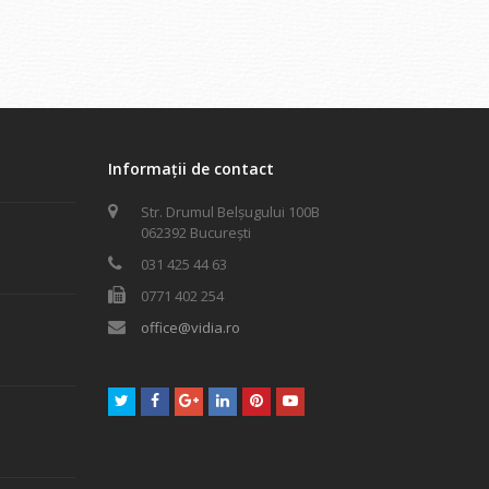
Informații de contact
Str. Drumul Belșugului 100B
062392 București
031 425 44 63
0771 402 254
office@vidia.ro
i.
Twitter
Facebook
GooglePlus
LinkedIn
Pinterest
Youtube
i.