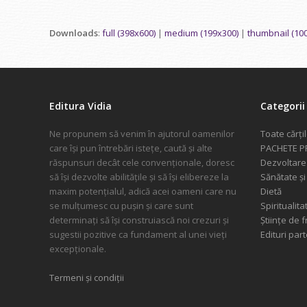
Downloads
:
full (398x600)
|
medium (199x300)
|
thumbnail (10
Editura Vidia
Categorii 
Ne propunem să venim în ajutorul oamenilor
Toate cărți
care își pun întrebări istețe, caută și alte
PACHETE 
răspunsuri decât cele convenționale, doresc
Dezvoltare
să își dezvolte abilitățile și să își elibereze la
Sănătate și
maxim potențialul, adică acei oameni care nu
Dietă
se mulțumesc cu pușin și care sunt
Spiritualita
determinați să își construiască noi crezuri și
Științe de f
sugestii pozitive ca fundament al unei vieți
Edituri par
excepționale.
Termeni și condiții