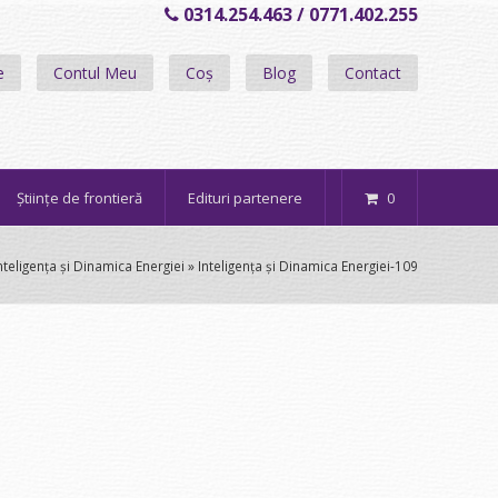
0314.254.463 / 0771.402.255
e
Contul Meu
Coș
Blog
Contact
Științe de frontieră
Edituri partenere
0
nteligența și Dinamica Energiei
»
Inteligența și Dinamica Energiei-109