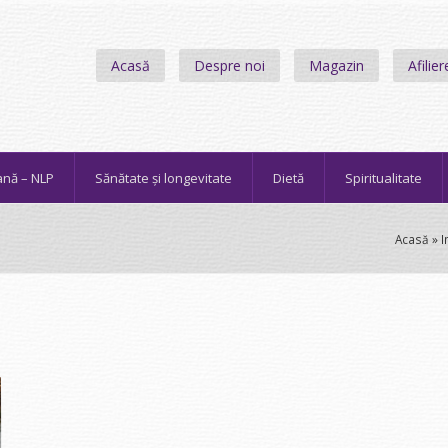
Acasă
Despre noi
Magazin
Afilier
ană – NLP
Sănătate și longevitate
Dietă
Spiritualitate
Acasă
»
I