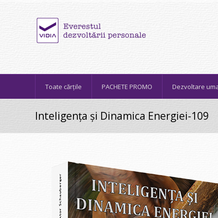
Toate cărțile
PACHETE PROMO
Dezvoltare um
Inteligența și Dinamica Energiei-109