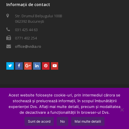
fost:
64,80 lei.
Informații de contact
72,00 lei.
Str. Drumul Belșugului 100B
062392 București
031 425 44 63
0771 402 254
office@vidia.ro
Twitter
Facebook
GooglePlus
LinkedIn
Pinterest
Youtube
© 2016 XPOSED Media SRL. Toate drepturile rezervate.
Acest website folosește cookie-uri, prin intermediul cărora se
form 201
woocommerce
meditatii
stochează și prelucrează informații, în scopul îmbunătățirii
Toate cărțile
PACHETE PROMO
Dezvoltare umană – NLP
experienței Dvs. Aflați mai multe detalii, precum și modalitatea
de dezactivare a funcționalității în browser-ul Dvs.
Sănătate și longevitate
Dietă
Spiritualitate
Sunt de acord
No
Mai multe detalii
Științe de frontieră
Edituri partenere
Comandă telefonic la
031 425 44 63