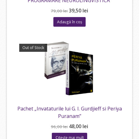
PROGRAMARE NEUROLINGVISTICA”
Prețul
Prețul
39,50
lei
79,00
lei
inițial
curent
Adaugă în coș
a
este:
fost:
39,50 lei.
79,00 lei.
Out of Stock
Pachet „Invataturile lui G. I. Gurdjieff si Periya
Puranam”
Prețul
Prețul
48,00
lei
96,00
lei
inițial
curent
Citește mai mult