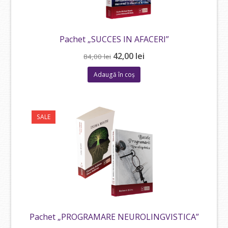
Pachet „SUCCES IN AFACERI”
Prețul
Prețul
42,00
lei
84,00
lei
inițial
curent
Adaugă în coș
a
este:
fost:
42,00 lei.
84,00 lei.
SALE
Pachet „PROGRAMARE NEUROLINGVISTICA”