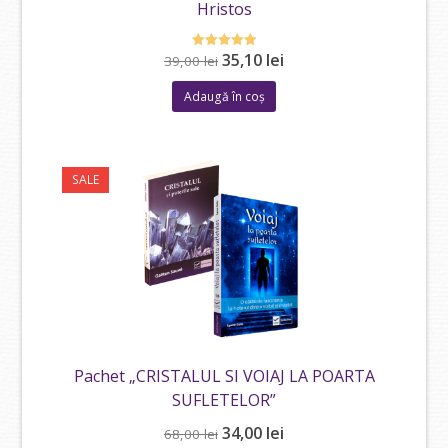
Hristos
Prețul
Prețul
35,10
lei
Evaluat la
39,00
lei
5.00
inițial
curent
din 5
Adaugă în coș
a
este:
fost:
35,10 lei.
39,00 lei.
SALE
Pachet „CRISTALUL SI VOIAJ LA POARTA
SUFLETELOR”
Prețul
Prețul
34,00
lei
68,00
lei