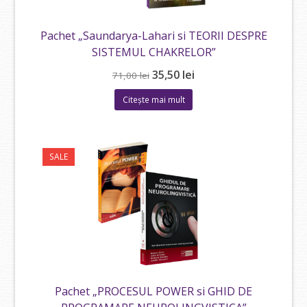
Pachet „Saundarya-Lahari si TEORII DESPRE
SISTEMUL CHAKRELOR”
Prețul
Prețul
35,50
lei
71,00
lei
inițial
curent
Citește mai mult
a
este:
fost:
35,50 lei.
71,00 lei.
SALE
Pachet „PROCESUL POWER si GHID DE