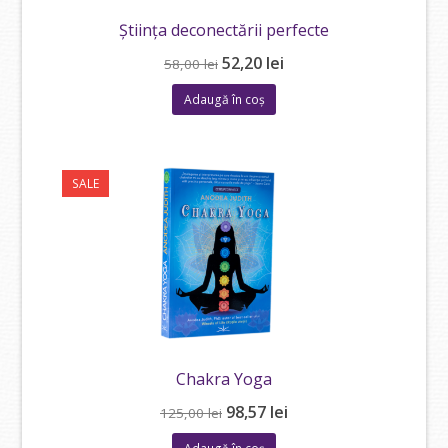
Știința deconectării perfecte
Prețul
Prețul
52,20
lei
58,00
lei
inițial
curent
Adaugă în coș
a
este:
fost:
52,20 lei.
58,00 lei.
SALE
Chakra Yoga
Prețul
Prețul
98,57
lei
125,00
lei
inițial
curent