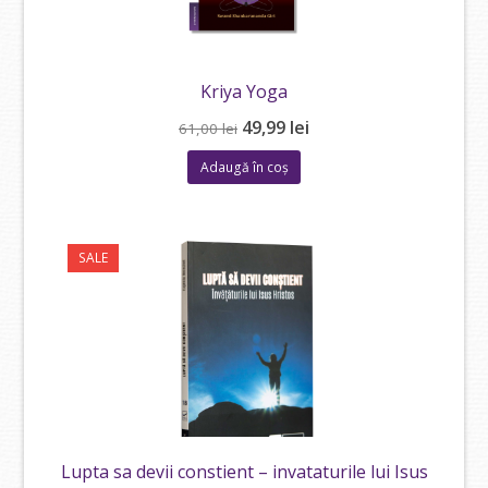
Kriya Yoga
Prețul
Prețul
49,99
lei
61,00
lei
inițial
curent
Adaugă în coș
a
este:
fost:
49,99 lei.
61,00 lei.
SALE
Lupta sa devii constient – invataturile lui Isus