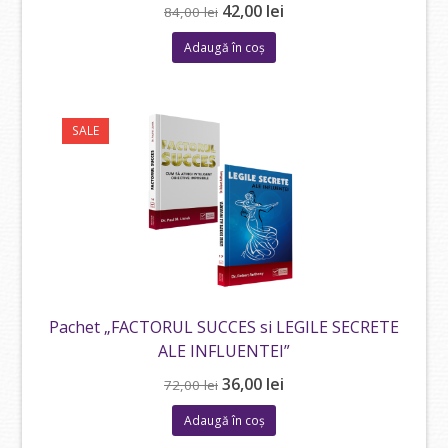
Prețul
Prețul
42,00
lei
84,00
lei
inițial
curent
Adaugă în coș
a
este:
fost:
42,00 lei.
84,00 lei.
SALE
Pachet „FACTORUL SUCCES si LEGILE SECRETE
ALE INFLUENTEI”
Prețul
Prețul
36,00
lei
72,00
lei
inițial
curent
Adaugă în coș
a
este: