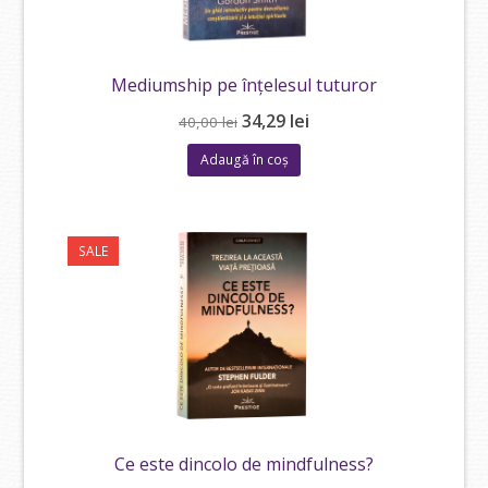
Mediumship pe înțelesul tuturor
Prețul
Prețul
34,29
lei
40,00
lei
inițial
curent
Adaugă în coș
a
este:
fost:
34,29 lei.
40,00 lei.
SALE
Ce este dincolo de mindfulness?