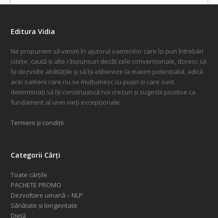
Editura Vidia
Ne propunem să venim în ajutorul oamenilor care își pun întrebări
istețe, caută și alte răspunsuri decât cele convenționale, doresc să
își dezvolte abilitățile și să își elibereze la maxim potențialul, adică
acei oameni care nu se mulțumesc cu pușin și care sunt
determinați să își construiască noi crezuri și sugestii pozitive ca
fundament al unei vieți excepționale.
Termeni și condiții
Categorii Cărți
Toate cărțile
PACHETE PROMO
Dezvoltare umană – NLP
Sănătate și longevitate
Dietă