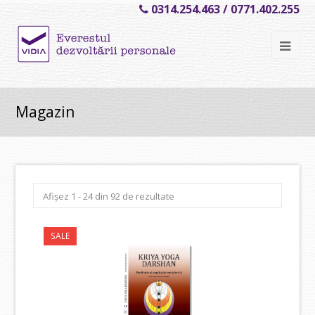
0314.254.463 / 0771.402.255
Ope
Mob
Me
Magazin
Sortat
Afișez 1 - 24 din 92 de rezultate
după
cele
mai
SALE
recente