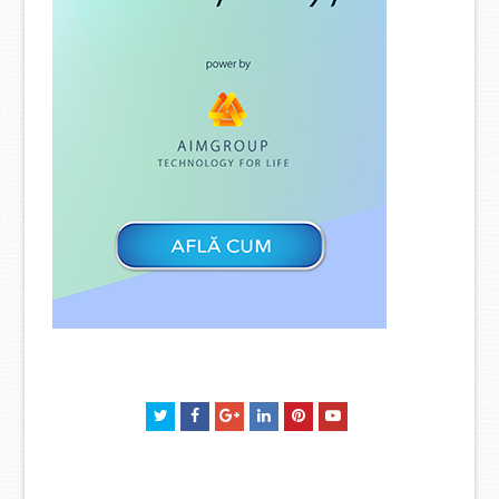
Twitter
Facebook
GooglePlus
LinkedIn
Pinterest
Youtube