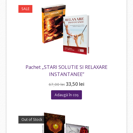
SALE
Pachet „STARI SOLUTIE SI RELAXARE
INSTANTANEE”
Prețul
Prețul
33,50
lei
67,00
lei
inițial
curent
Adaugă în coș
a
este:
fost:
33,50 lei.
67,00 lei.
Out of Stock