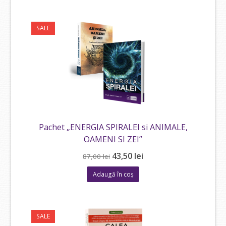
fost:
36,00 lei.
72,00 lei.
SALE
Pachet „ENERGIA SPIRALEI si ANIMALE,
OAMENI SI ZEI”
Prețul
Prețul
43,50
lei
87,00
lei
inițial
curent
Adaugă în coș
a
este:
fost:
43,50 lei.
87,00 lei.
SALE