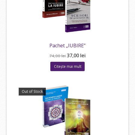
Pachet „IUBIRE”
Prețul
Prețul
37,00
lei
74,00
lei
inițial
curent
Citește mai mult
a
este:
fost:
37,00 lei.
74,00 lei.
Out of Stock