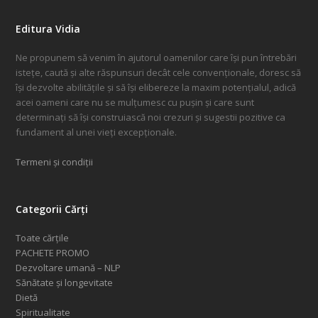
Editura Vidia
Ne propunem să venim în ajutorul oamenilor care își pun întrebări
istețe, caută și alte răspunsuri decât cele convenționale, doresc să
își dezvolte abilitățile și să își elibereze la maxim potențialul, adică
acei oameni care nu se mulțumesc cu pușin și care sunt
determinați să își construiască noi crezuri și sugestii pozitive ca
fundament al unei vieți excepționale.
Termeni și condiții
Categorii Cărți
Toate cărțile
PACHETE PROMO
Dezvoltare umană – NLP
Sănătate și longevitate
Dietă
Spiritualitate