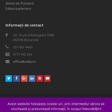
Științe de frontieră
Edituri partenere
Informații de contact
Str. Drumul Belșugului 100B
062392 București
031 425 44 63
0771 402 254
office@vidia.ro
Twitter
Facebook
GooglePlus
LinkedIn
Pinterest
Youtube
© 2016 XPOSED Media SRL. Toate drepturile rezervate.
Acest website folosește cookie-uri, prin intermediul cărora se
form 201
woocommerce
meditatii
stochează și prelucrează informații, în scopul îmbunătățirii