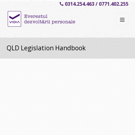
0314.254.463 / 0771.402.255
Ope
Mob
Me
QLD Legislation Handbook