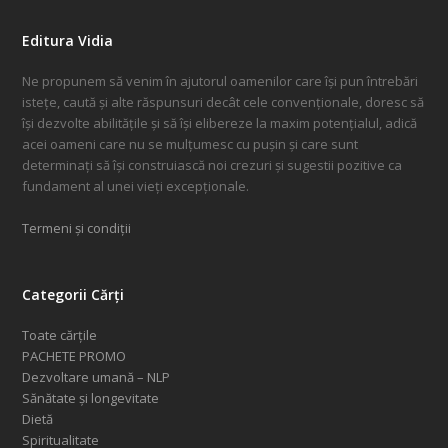
Editura Vidia
Ne propunem să venim în ajutorul oamenilor care își pun întrebări
istețe, caută și alte răspunsuri decât cele convenționale, doresc să
își dezvolte abilitățile și să își elibereze la maxim potențialul, adică
acei oameni care nu se mulțumesc cu pușin și care sunt
determinați să își construiască noi crezuri și sugestii pozitive ca
fundament al unei vieți excepționale.
Termeni și condiții
Categorii Cărți
Toate cărțile
PACHETE PROMO
Dezvoltare umană – NLP
Sănătate și longevitate
Dietă
Spiritualitate