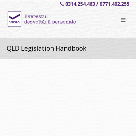
0314.254.463 / 0771.402.255
Ope
Mob
Me
QLD Legislation Handbook