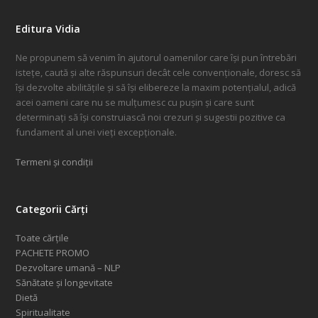
Editura Vidia
Ne propunem să venim în ajutorul oamenilor care își pun întrebări
istețe, caută și alte răspunsuri decât cele convenționale, doresc să
își dezvolte abilitățile și să își elibereze la maxim potențialul, adică
acei oameni care nu se mulțumesc cu pușin și care sunt
determinați să își construiască noi crezuri și sugestii pozitive ca
fundament al unei vieți excepționale.
Termeni și condiții
Categorii Cărți
Toate cărțile
PACHETE PROMO
Dezvoltare umană – NLP
Sănătate și longevitate
Dietă
Spiritualitate