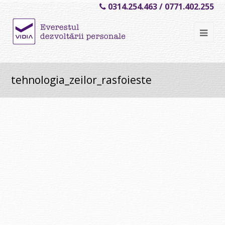
0314.254.463 / 0771.402.255
Ope
Mob
Me
tehnologia_zeilor_rasfoieste