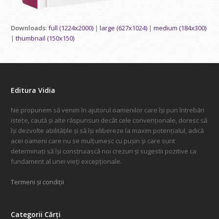
Downloads
:
full (1224x2000)
|
large (627x1024)
|
medium (184x300)
|
thumbnail (150x150)
Editura Vidia
Ne propunem să venim în ajutorul oamenilor care își pun întrebări
istețe, caută și alte răspunsuri decât cele convenționale, doresc să
își dezvolte abilitățile și să își elibereze la maxim potențialul, adică
acei oameni care nu se mulțumesc cu pușin și care sunt
determinați să își construiască noi crezuri și sugestii pozitive ca
fundament al unei vieți excepționale.
Termeni și condiții
Categorii Cărți