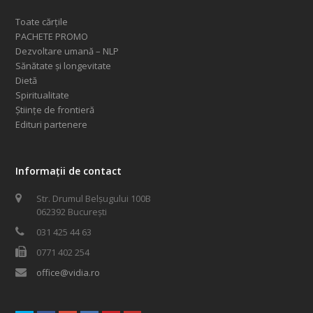
Toate cărțile
PACHETE PROMO
Dezvoltare umană – NLP
Sănătate și longevitate
Dietă
Spiritualitate
Științe de frontieră
Edituri partenere
Informații de contact
Str. Drumul Belșugului 100B
062392 București
031 425 44 63
0771 402 254
office@vidia.ro