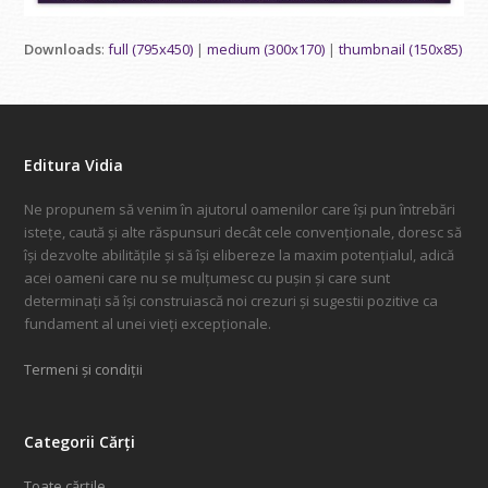
Downloads
:
full (795x450)
|
medium (300x170)
|
thumbnail (150x85)
Editura Vidia
Ne propunem să venim în ajutorul oamenilor care își pun întrebări
istețe, caută și alte răspunsuri decât cele convenționale, doresc să
își dezvolte abilitățile și să își elibereze la maxim potențialul, adică
acei oameni care nu se mulțumesc cu pușin și care sunt
determinați să își construiască noi crezuri și sugestii pozitive ca
fundament al unei vieți excepționale.
Termeni și condiții
Categorii Cărți
Toate cărțile