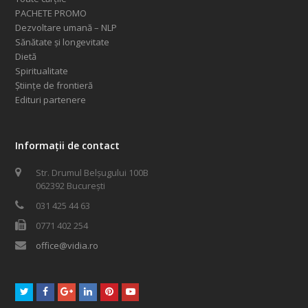
PACHETE PROMO
Dezvoltare umană – NLP
Sănătate și longevitate
Dietă
Spiritualitate
Științe de frontieră
Edituri partenere
Informații de contact
Str. Drumul Belșugului 100B
062392 București
031 425 44 63
0771 402 254
office@vidia.ro
Twitter
Facebook
GooglePlus
LinkedIn
Pinterest
Youtube