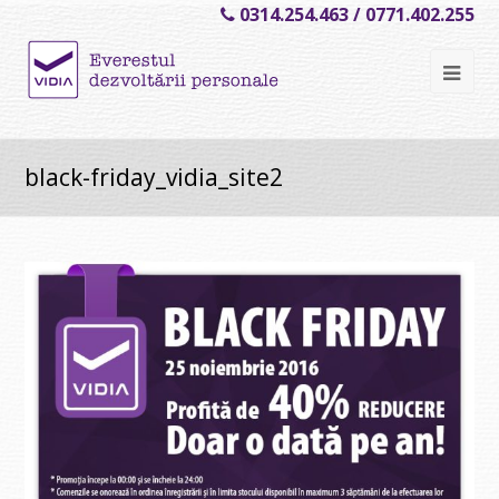
0314.254.463 / 0771.402.255
Ope
Mob
Me
black-friday_vidia_site2