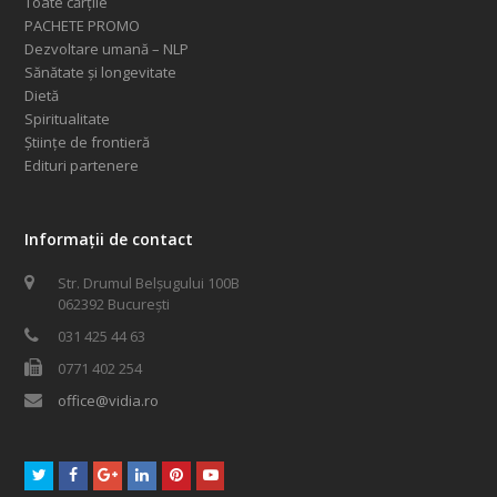
Toate cărțile
PACHETE PROMO
Dezvoltare umană – NLP
Sănătate și longevitate
Dietă
Spiritualitate
Științe de frontieră
Edituri partenere
Informații de contact
Str. Drumul Belșugului 100B
062392 București
031 425 44 63
0771 402 254
office@vidia.ro
Twitter
Facebook
GooglePlus
LinkedIn
Pinterest
Youtube