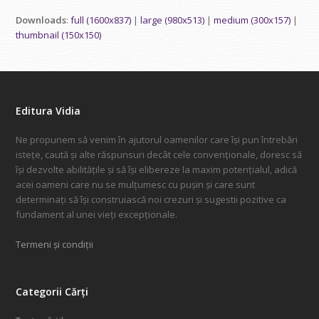
Downloads
:
full (1600x837)
|
large (980x513)
|
medium (300x157)
|
thumbnail (150x150)
Editura Vidia
Ne propunem să venim în ajutorul oamenilor care își pun întrebări
istețe, caută și alte răspunsuri decât cele convenționale, doresc să
își dezvolte abilitățile și să își elibereze la maxim potențialul, adică
acei oameni care nu se mulțumesc cu pușin și care sunt
determinați să își construiască noi crezuri și sugestii pozitive ca
fundament al unei vieți excepționale.
Termeni și condiții
Categorii Cărți