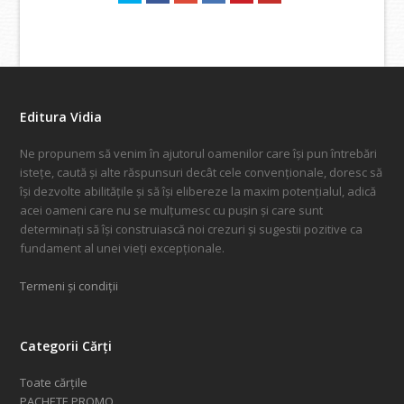
Editura Vidia
Ne propunem să venim în ajutorul oamenilor care își pun întrebări
istețe, caută și alte răspunsuri decât cele convenționale, doresc să
își dezvolte abilitățile și să își elibereze la maxim potențialul, adică
acei oameni care nu se mulțumesc cu pușin și care sunt
determinați să își construiască noi crezuri și sugestii pozitive ca
fundament al unei vieți excepționale.
Termeni și condiții
Categorii Cărți
Toate cărțile
PACHETE PROMO