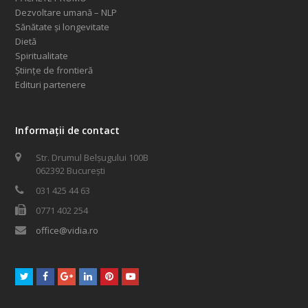
Dezvoltare umană – NLP
Sănătate și longevitate
Dietă
Spiritualitate
Științe de frontieră
Edituri partenere
Informații de contact
Str. Drumul Belșugului 100B
062392 București
031 425 44 63
0771 402 254
office@vidia.ro
Twitter
Facebook
GooglePlus
LinkedIn
Pinterest
Youtube