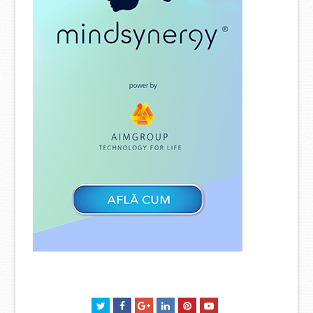
Twitter
Facebook
GooglePlus
LinkedIn
Pinterest
Youtube