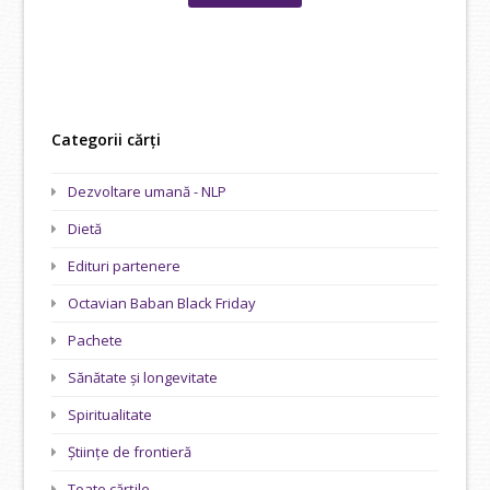
fost:
37,80 lei.
42,00 lei.
Categorii cărți
Dezvoltare umană - NLP
Dietă
Edituri partenere
Octavian Baban Black Friday
Pachete
Sănătate și longevitate
Spiritualitate
Științe de frontieră
Toate cărțile