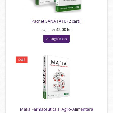
Pachet SANATATE (2 carti)
Prețul
Prețul
42,00
lei
84,00
lei
inițial
curent
Adaugă în coș
a
este:
fost:
42,00 lei.
84,00 lei.
SALE
Mafia Farmaceutica si Agro-Alimentara