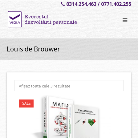
0314.254.463 / 0771.402.255
Ope
Mob
Me
Louis de Brouwer
Sortat
Afișez toate cele 3 rezultate
după
cele
mai
SALE
recente