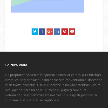
Twitter
Facebook
GooglePlus
LinkedIn
Pinterest
Youtube
Editura Vidia
Ne propunem să venim în ajutorul oamenilor care își pun întrebări
istețe, caută și alte răspunsuri decât cele convenționale, doresc să
își dezvolte abilitățile și să își elibereze la maxim potențialul, adică
acei oameni care nu se mulțumesc cu pușin și care sunt
determinați să își construiască noi crezuri și sugestii pozitive ca
fundament al unei vieți excepționale.