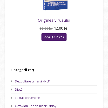
Originea virusului
Prețul
Prețul
42,00
lei
50,00
lei
inițial
curent
Adaugă în coș
a
este:
fost:
42,00 lei.
50,00 lei.
Categorii cărți
Dezvoltare umană - NLP
Dietă
Edituri partenere
Octavian Baban Black Friday