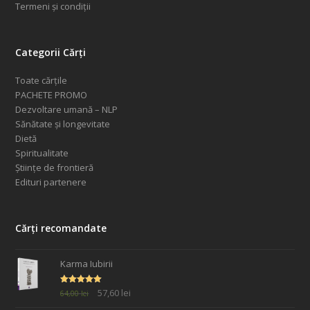
Termeni și condiții
Categorii Cărți
Toate cărțile
PACHETE PROMO
Dezvoltare umană – NLP
Sănătate și longevitate
Dietă
Spiritualitate
Științe de frontieră
Edituri partenere
Cărți recomandate
Karma Iubirii
Prețul
Prețul
Evaluat la
57,60
lei
64,00
lei
5.00
din 5
inițial
curent