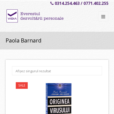
0314.254.463 / 0771.402.255
Ope
Mob
Me
Paola Barnard
Afișez singurul rezultat
SALE