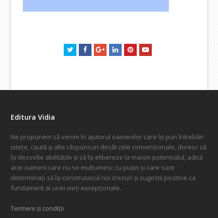
Twitter
Facebook
GooglePlus
LinkedIn
Pinterest
Youtube
Editura Vidia
Ne propunem să venim în ajutorul oamenilor care își pun întrebări
istețe, caută și alte răspunsuri decât cele convenționale, doresc să
își dezvolte abilitățile și să își elibereze la maxim potențialul, adică
acei oameni care nu se mulțumesc cu pușin și care sunt
determinați să își construiască noi crezuri și sugestii pozitive ca
fundament al unei vieți excepționale.
Termeni și condiții