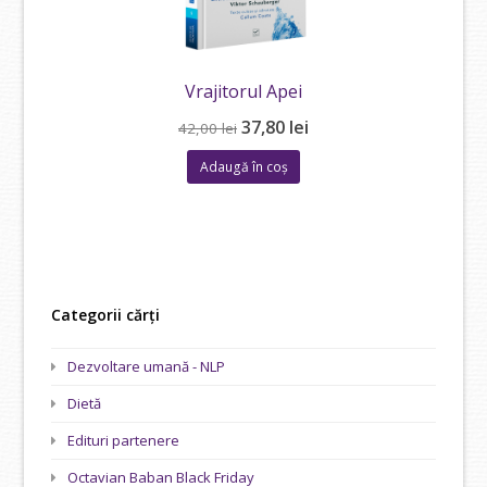
Vrajitorul Apei
Prețul
Prețul
37,80
lei
42,00
lei
inițial
curent
Adaugă în coș
a
este:
fost:
37,80 lei.
42,00 lei.
Categorii cărți
Dezvoltare umană - NLP
Dietă
Edituri partenere
Octavian Baban Black Friday