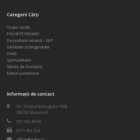
Categorii Cărți
Toate cărțile
PACHETE PROMO
Dezvoltare umană – NLP
Sănătate și longevitate
Dietă
Spiritualitate
Științe de frontieră
Edituri partenere
Informații de contact
Str. Drumul Belșugului 100B
062392 București
031 425 44 63
0771 402 254
office@vidia.ro