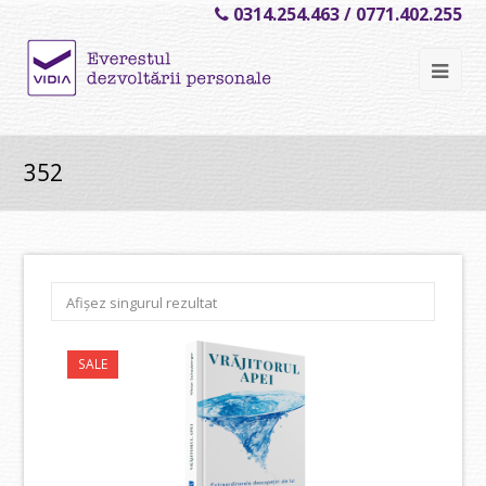
0314.254.463 / 0771.402.255
Ope
Mob
Me
352
Afișez singurul rezultat
SALE