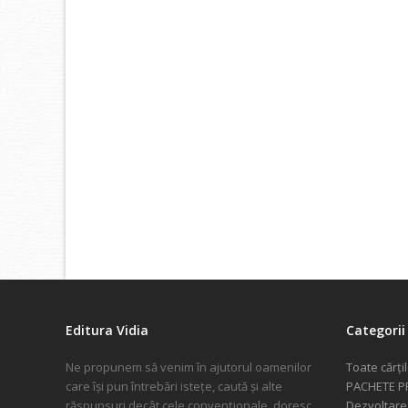
Editura Vidia
Categorii 
Ne propunem să venim în ajutorul oamenilor
Toate cărți
care își pun întrebări istețe, caută și alte
PACHETE 
răspunsuri decât cele convenționale, doresc
Dezvoltare