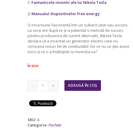
5.00
din 5
fost:
54,00 lei.
1.
Fantasticele inventii ale lui Nikola Tesla
pe baza a
108,00 lei.
evaluări de
2.
Manualul dispozitivelor free energy
la clienți
O incursiune fascinantă într-un subiect uitat sau ascuns.
La zece ani după ce şi-a patentat o metodă de succes
pentru producerea de curent alternativ, Nikola Tesla
declara că a inventat un generator electric care nu
consuma niciun fel de combustibil. De ce nu se știe acest
lucru și ce s-a întâmplat cu invenția sa?
În stoc
Cantitate
ADAUGĂ ÎN COȘ
Pachet
NIKOLA
TESLA
(2
carti)
SKU:
4
Categorie:
Pachete