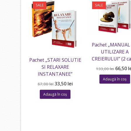
SALE
SALE
Pachet „MANUAL
UTILIZARE A
CREIERULUI” (2 ca
Pachet „STARI SOLUTIE
SI RELAXARE
Prețul
66,50
l
133,00
lei
INSTANTANEE”
inițial
Adaugă în coș
a
Prețul
Prețul
33,50
lei
67,00
lei
fost:
inițial
curent
133,00 l
Adaugă în coș
a
este:
fost:
33,50 lei.
67,00 lei.