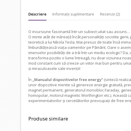
Descriere
Informații suplimentare
Recenzii (2)
O incursiune fascinantă într-un subiect uitat sau ascuns… U
O minte atât de măreaţă încât personalităţi socotite genii, 
teoretică a lui Nikola Tesla. Mai presus de toate însă inima 
îmbunătăţească viaţa oamenilor pe Pământ. Oare o asemen
imenselor posibilităţi de a trăi într-un mediu ecologic? Da, 
transforma pozitiv o lume întreagă, nu doar viziunea noast
mod constant cum să creeze un viitor mai bun pentru uman
şi miraculoasele sale invenţii!
În
„Manualul dispozitivelor free energy”
(sinteză realiz
unor dispozitive menite să genereze energie gratuită, pre
magnet permanent, generatorul monobloc Faraday, generat
homopolar, motorul magnetic Worthington etc.). Această ca
experimentatorilor şi cercetătorilor preocupaţi de free en
Produse similare