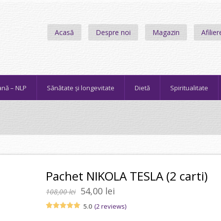
Acasă
Despre noi
Magazin
Afilier
ană – NLP
Sănătate și longevitate
Dietă
Spiritualitate
Pachet NIKOLA TESLA (2 carti)
Prețul
Prețul
54,00
lei
108,00
lei
inițial
curent
5.0
(
2
reviews)
a
este:
Evaluat la
2