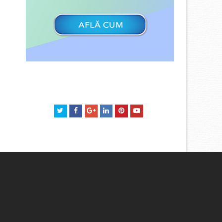
Twitter
Facebook
GooglePlus
LinkedIn
Pinterest
Youtube