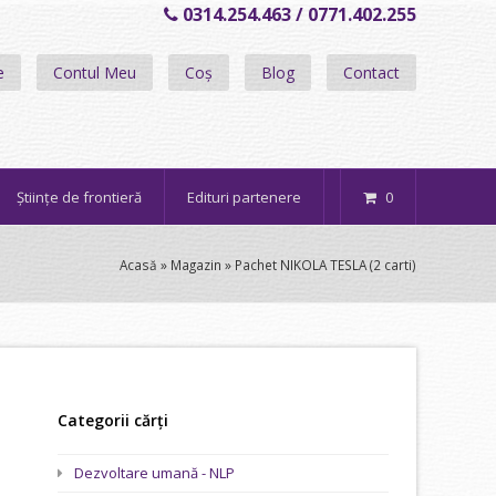
0314.254.463 / 0771.402.255
e
Contul Meu
Coș
Blog
Contact
Științe de frontieră
Edituri partenere
0
Acasă
»
Magazin
»
Pachet NIKOLA TESLA (2 carti)
Categorii cărți
Dezvoltare umană - NLP