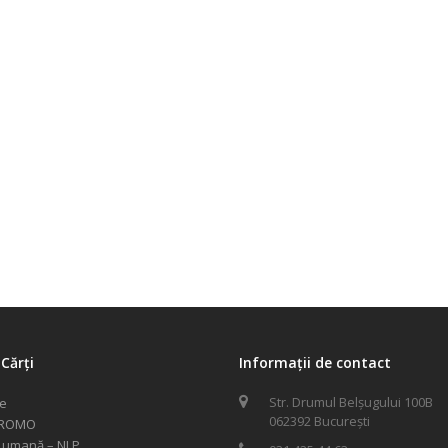
Cărți
Informații de contact
Str. Drumul Belșugului 100B
le
062392 București
PROMO
 umană – NLP