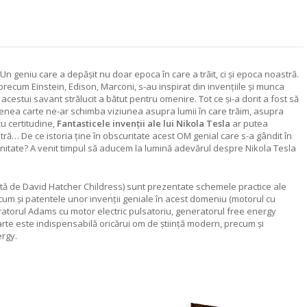
n geniu care a depăşit nu doar epoca în care a trăit, ci şi epoca noastră.
precum Einstein, Edison, Marconi, s-au inspirat din invenţiile şi munca
acestui savant strălucit a bătut pentru omenire. Tot ce şi-a dorit a fost să
ea carte ne-ar schimba viziunea asupra lumii în care trăim, asupra
cu certitudine,
Fantasticele invenţii ale lui Nikola Tesla
ar putea
ră… De ce istoria ţine în obscuritate acest OM genial care s-a gândit în
itate? A venit timpul să aducem la lumină adevărul despre Nikola Tesla
ată de David Hatcher Childress) sunt prezentate schemele practice ale
cum şi patentele unor invenţii geniale în acest domeniu (motorul cu
orul Adams cu motor electric pulsatoriu, generatorul free energy
rte este indispensabilă oricărui om de ştiinţă modern, precum şi
ergy.