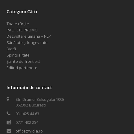
Categorii Cărți
Toate cărțile
PACHETE PROMO
Dezvoltare umană – NLP
Sănătate și longevitate
Dietă
Spiritualitate
Științe de frontieră
Edituri partenere
Informații de contact
Str. Drumul Belșugului 100B
062392 București
031 425 44 63
0771 402 254
office@vidia.ro