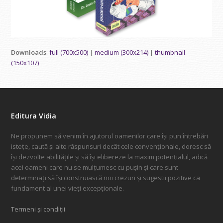
Downloads
:
full (700x500)
|
medium (300x214)
|
thumbnail
(150x107)
Editura Vidia
Ne propunem să venim în ajutorul oamenilor care își pun întrebări
istețe, caută și alte răspunsuri decât cele convenționale, doresc să
își dezvolte abilitățile și să își elibereze la maxim potențialul, adică
acei oameni care nu se mulțumesc cu pușin și care sunt
determinați să își construiască noi crezuri și sugestii pozitive ca
fundament al unei vieți excepționale.
Termeni și condiții