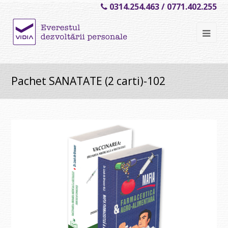
0314.254.463 / 0771.402.255
Ope
Mob
Me
Pachet SANATATE (2 carti)-102