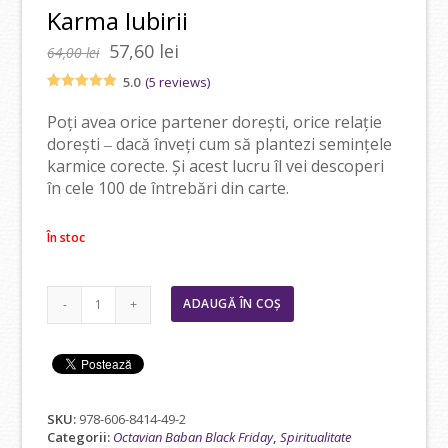
Karma Iubirii
Prețul
Prețul
57,60
lei
64,00
lei
inițial
curent
5.0
(
5
reviews)
a
este:
Evaluat la
5
5.00
din 5
fost:
57,60 lei.
Poți avea orice partener dorești, orice relație
pe baza a
dorești
‒ dacă înveți cum să plantezi semințele
64,00 lei.
evaluări de
karmice corecte. Și acest lucru îl vei descoperi
la clienți
în cele 100 de întrebări din carte.
În stoc
Cantitate
ADAUGĂ ÎN COȘ
Karma
Iubirii
SKU:
978-606-8414-49-2
Categorii:
Octavian Baban Black Friday
,
Spiritualitate