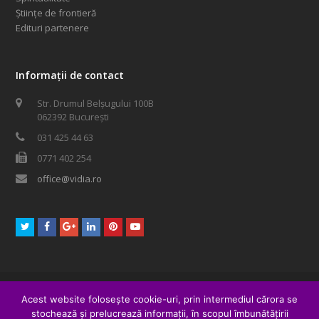
Științe de frontieră
Edituri partenere
Informații de contact
Str. Drumul Belșugului 100B
062392 București
031 425 44 63
0771 402 254
office@vidia.ro
Twitter
Facebook
GooglePlus
LinkedIn
Pinterest
Youtube
© 2016 XPOSED Media SRL. Toate drepturile rezervate.
Acest website folosește cookie-uri, prin intermediul cărora se
form 201
woocommerce
meditatii
stochează și prelucrează informații, în scopul îmbunătățirii