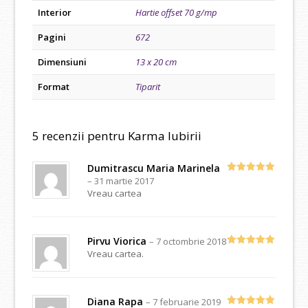
Interior
Hartie offset 70 g/mp
Pagini
672
Dimensiuni
13 x 20 cm
Format
Tiparit
5 recenzii pentru
Karma Iubirii
Dumitrascu Maria Marinela
–
31 martie 2017
Evaluat la
5
din 5
Vreau cartea
Pirvu Viorica
–
7 octombrie 2018
Vreau cartea.
Evaluat la
5
din 5
Diana Rapa
–
7 februarie 2019