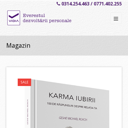
0314.254.463 / 0771.402.255
Ope
Mob
Me
Magazin
SALE