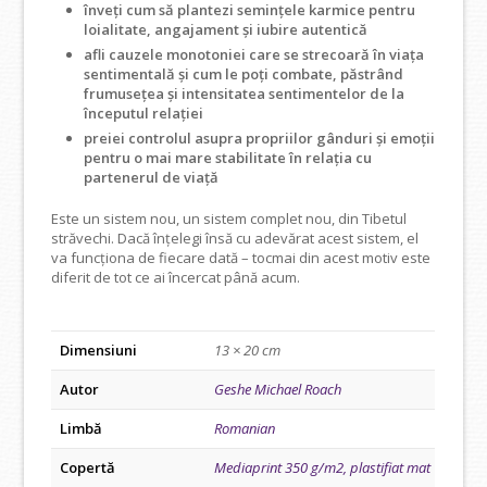
înveți cum să plantezi semințele karmice pentru
loialitate, angajament și iubire autentică
afli cauzele monotoniei care se strecoară în viața
sentimentală și cum le poți combate, păstrând
frumusețea și intensitatea sentimentelor de la
începutul relației
preiei controlul asupra propriilor gânduri și emoții
pentru o mai mare stabilitate în relația cu
partenerul de viață
Este un sistem nou, un sistem complet nou, din Tibetul
străvechi. Dacă înțelegi însă cu adevărat acest sistem, el
va funcționa de fiecare dată – tocmai din acest motiv este
diferit de tot ce ai încercat până acum.
Dimensiuni
13 × 20 cm
Autor
Geshe Michael Roach
Limbă
Romanian
Copertă
Mediaprint 350 g/m2, plastifiat mat