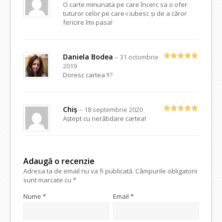
O carte minunata pe care încerc sa o ofer
Evaluat la
5
din 5
tuturor celor pe care-i iubesc și de a căror
fericire îmi pasa!
Daniela Bodea
–
31 octombrie
2019
Evaluat la
5
din 5
Doresc cartea !!?
Chiș
–
18 septembrie 2020
Aștept cu nerăbdare cartea!
Evaluat la
5
din 5
Adaugă o recenzie
Adresa ta de email nu va fi publicată.
Câmpurile obligatorii
sunt marcate cu
*
Nume
*
Email
*