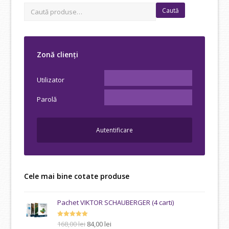
Caută
Zonă clienți
Utilizator
Parolă
Cele mai bine cotate produse
Pachet VIKTOR SCHAUBERGER (4 carti)
Prețul
Prețul
Evaluat la
168,00
lei
84,00
lei
5.00
din 5