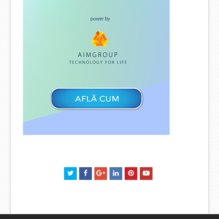
Twitter
Facebook
GooglePlus
LinkedIn
Pinterest
Youtube