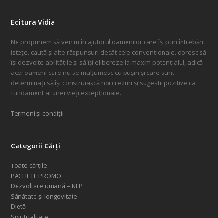
Editura Vidia
Ne propunem să venim în ajutorul oamenilor care își pun întrebări
istețe, caută și alte răspunsuri decât cele convenționale, doresc să
își dezvolte abilitățile și să își elibereze la maxim potențialul, adică
acei oameni care nu se mulțumesc cu pușin și care sunt
determinați să își construiască noi crezuri și sugestii pozitive ca
fundament al unei vieți excepționale.
Termeni și condiții
Categorii Cărți
Toate cărțile
PACHETE PROMO
Dezvoltare umană – NLP
Sănătate și longevitate
Dietă
Spiritualitate