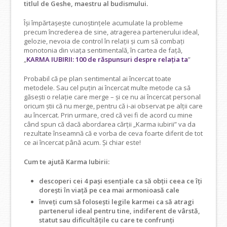
titlul de Geshe, maestru al budismului.
Își împărtașește cunoștințele acumulate la probleme
precum încrederea de sine, atragerea partenerului ideal,
gelozie, nevoia de control în relații și cum să combați
monotonia din viața sentimentală, în cartea de față,
„
KARMA IUBIRII: 100 de răspunsuri despre relația ta
”
Probabil că pe plan sentimental ai încercat toate
metodele. Sau cel puțin ai încercat multe metode ca să
găsești o relație care merge – și ce nu ai încercat personal
oricum știi că nu merge, pentru că i-ai observat pe alții care
au încercat. Prin urmare, cred că vei fi de acord cu mine
când spun că dacă abordarea cărţii „Karma iubirii” va da
rezultate înseamnă că e vorba de ceva foarte diferit de tot
ce ai încercat până acum. Și chiar este!
Cum te ajută Karma Iubirii:
descoperi cei 4 pași esențiale ca să obții ceea ce îți
dorești în viață pe cea mai armonioasă cale
înveți cum să folosești legile karmei ca să atragi
partenerul ideal pentru tine, indiferent de vârstă,
statut sau dificultățile cu care te confrunți