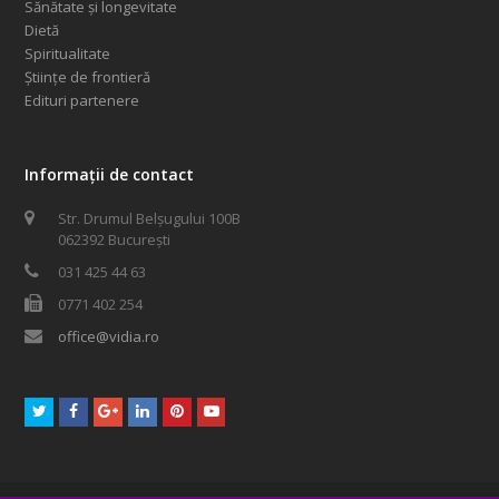
Sănătate și longevitate
Dietă
Spiritualitate
Științe de frontieră
Edituri partenere
Informații de contact
Str. Drumul Belșugului 100B
062392 București
031 425 44 63
0771 402 254
office@vidia.ro
Twitter
Facebook
GooglePlus
LinkedIn
Pinterest
Youtube