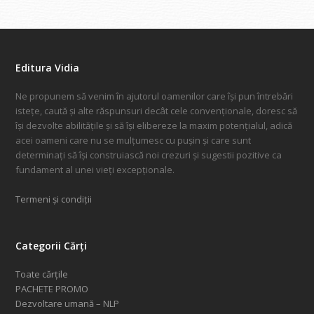
Editura Vidia
Ne propunem să venim în ajutorul oamenilor care își pun întrebări
istețe, caută și alte răspunsuri decât cele convenționale, doresc să
își dezvolte abilitățile și să își elibereze la maxim potențialul, adică
acei oameni care nu se mulțumesc cu pușin și care sunt
determinați să își construiască noi crezuri și sugestii pozitive ca
fundament al unei vieți excepționale.
Termeni și condiții
Categorii Cărți
Toate cărțile
PACHETE PROMO
Dezvoltare umană – NLP