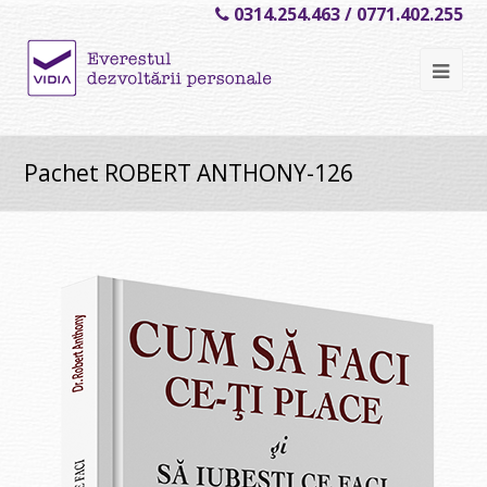
0314.254.463 / 0771.402.255
Ope
Mob
Me
Pachet ROBERT ANTHONY-126