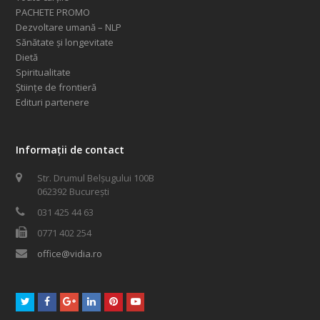
PACHETE PROMO
Dezvoltare umană – NLP
Sănătate și longevitate
Dietă
Spiritualitate
Științe de frontieră
Edituri partenere
Informații de contact
Str. Drumul Belșugului 100B
062392 București
031 425 44 63
0771 402 254
office@vidia.ro
Twitter
Facebook
GooglePlus
LinkedIn
Pinterest
Youtube