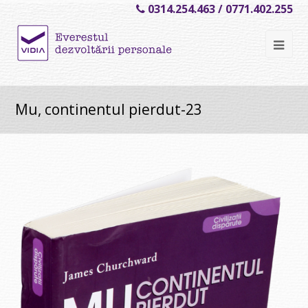
0314.254.463 / 0771.402.255
Ope
Mob
Me
Mu, continentul pierdut-23