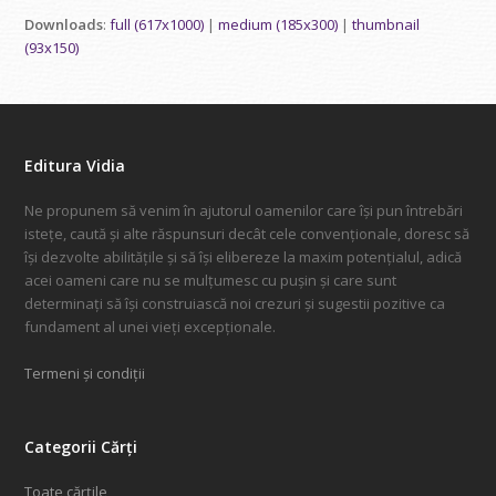
Downloads
:
full (617x1000)
|
medium (185x300)
|
thumbnail
(93x150)
Editura Vidia
Ne propunem să venim în ajutorul oamenilor care își pun întrebări
istețe, caută și alte răspunsuri decât cele convenționale, doresc să
își dezvolte abilitățile și să își elibereze la maxim potențialul, adică
acei oameni care nu se mulțumesc cu pușin și care sunt
determinați să își construiască noi crezuri și sugestii pozitive ca
fundament al unei vieți excepționale.
Termeni și condiții
Categorii Cărți
Toate cărțile