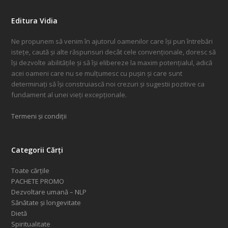
Editura Vidia
Ne propunem să venim în ajutorul oamenilor care își pun întrebări
istețe, caută și alte răspunsuri decât cele convenționale, doresc să
își dezvolte abilitățile și să își elibereze la maxim potențialul, adică
acei oameni care nu se mulțumesc cu pușin și care sunt
determinați să își construiască noi crezuri și sugestii pozitive ca
fundament al unei vieți excepționale.
Termeni și condiții
Categorii Cărți
Toate cărțile
PACHETE PROMO
Dezvoltare umană – NLP
Sănătate și longevitate
Dietă
Spiritualitate