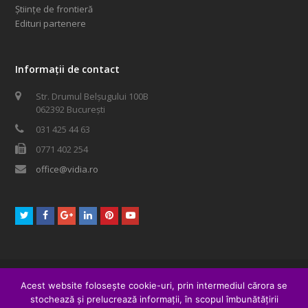
Științe de frontieră
Edituri partenere
Informații de contact
Str. Drumul Belșugului 100B
062392 București
031 425 44 63
0771 402 254
office@vidia.ro
Twitter
Facebook
GooglePlus
LinkedIn
Pinterest
Youtube
© 2016 XPOSED Media SRL. Toate drepturile rezervate.
Acest website folosește cookie-uri, prin intermediul cărora se
form 201
woocommerce
meditatii
stochează și prelucrează informații, în scopul îmbunătățirii