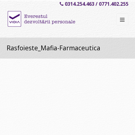
0314.254.463 / 0771.402.255
Ope
Mob
Me
Rasfoieste_Mafia-Farmaceutica