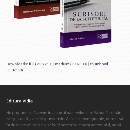
Downloads
:
full (750x750)
|
medium (300x300)
|
thumbnail
(150x150)
Editura Vidia
Ne propunem să venim în ajutorul oamenilor care își pun întrebări
istețe, caută și alte răspunsuri decât cele convenționale, doresc să
își dezvolte abilitățile și să își elibereze la maxim potențialul, adică