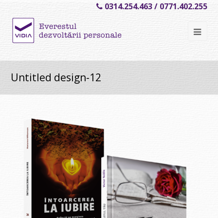
0314.254.463 / 0771.402.255
Ope
Mob
Me
Untitled design-12