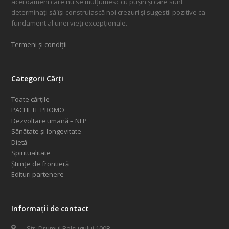
acei oameni care nu se mulțumesc cu pușin și care sunt
determinați să își construiască noi crezuri și sugestii pozitive ca
fundament al unei vieți excepționale.
Termeni și condiții
Categorii Cărți
Toate cărțile
PACHETE PROMO
Dezvoltare umană – NLP
Sănătate și longevitate
Dietă
Spiritualitate
Științe de frontieră
Edituri partenere
Informații de contact
Str. Drumul Belșugului 100B