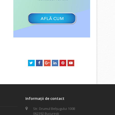
Twitter
Facebook
GooglePlus
LinkedIn
Pinterest
Youtube
Informații de contact
Str. Drumul Belșugului 100B
062392 București