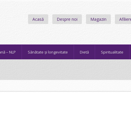
Acasă
Despre noi
Magazin
Afilier
ană – NLP
Sănătate și longevitate
Dietă
Spiritualitate