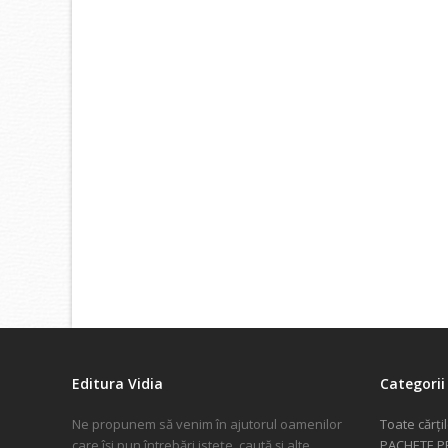
Editura Vidia
Categorii 
Ne propunem să venim în ajutorul oamenilor
Toate cărți
care își pun întrebări istețe, caută și alte
PACHETE 