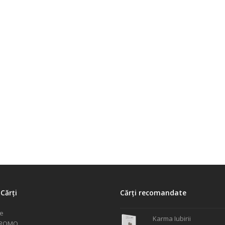
Cărți
Cărți recomandate
le
Karma Iubirii
PROMO