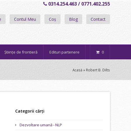
0314.254.463 / 0771.402.255
e
Contul Meu
Coș
Blog
Contact
Științe de frontieră
Edituri partenere
0
Acasă
»
Robert B. Dilts
Categorii cărți
Dezvoltare umană - NLP