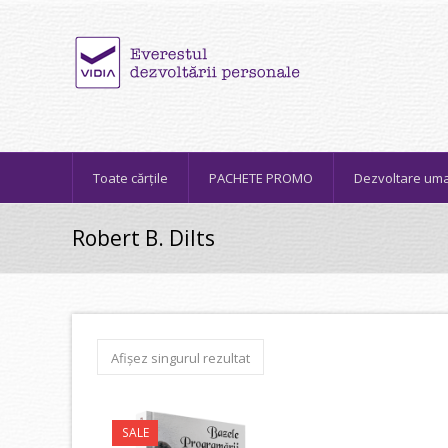
Toate cărțile
PACHETE PROMO
Dezvoltare um
Robert B. Dilts
Afișez singurul rezultat
SALE