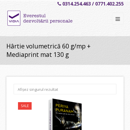
0314.254.463 / 0771.402.255
Ope
Mob
Me
Hârtie volumetrică 60 g/mp +
Mediaprint mat 130 g
Afișez singurul rezultat
SALE