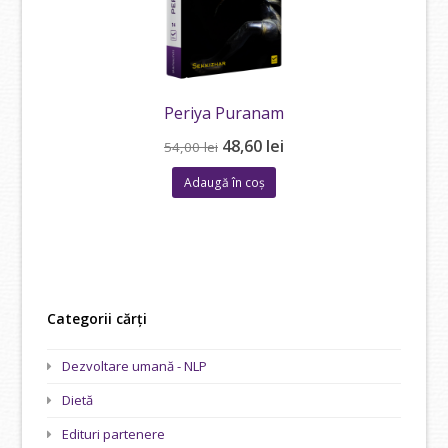
Periya Puranam
Prețul
Prețul
48,60
lei
54,00
lei
inițial
curent
Adaugă în coș
a
este:
fost:
48,60 lei.
54,00 lei.
Categorii cărți
Dezvoltare umană - NLP
Dietă
Edituri partenere