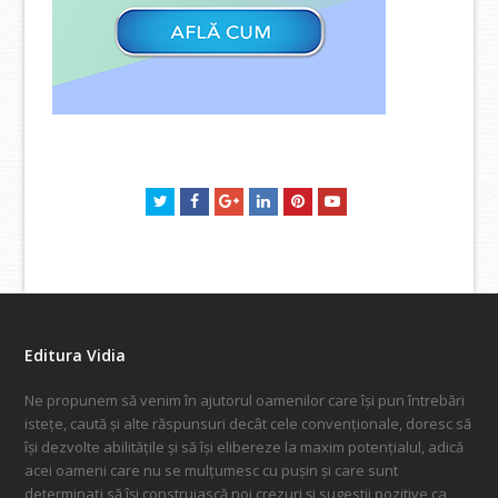
Twitter
Facebook
GooglePlus
LinkedIn
Pinterest
Youtube
Editura Vidia
Ne propunem să venim în ajutorul oamenilor care își pun întrebări
istețe, caută și alte răspunsuri decât cele convenționale, doresc să
își dezvolte abilitățile și să își elibereze la maxim potențialul, adică
acei oameni care nu se mulțumesc cu pușin și care sunt
determinați să își construiască noi crezuri și sugestii pozitive ca