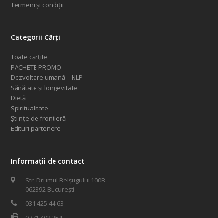
Termeni și condiții
Categorii Cărți
Toate cărțile
PACHETE PROMO
Dezvoltare umană – NLP
Sănătate și longevitate
Dietă
Spiritualitate
Științe de frontieră
Edituri partenere
Informații de contact
Str. Drumul Belșugului 100B
062392 București
031 425 44 63
0771 402 254