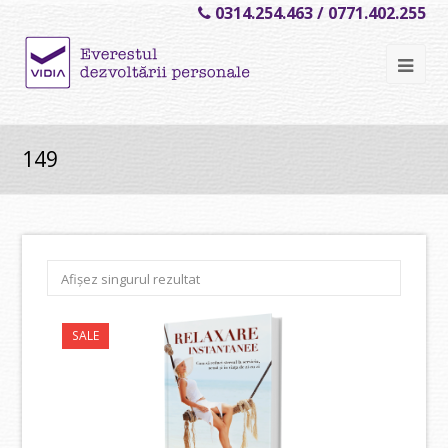
0314.254.463 / 0771.402.255
Ope
Mob
Me
149
Afișez singurul rezultat
SALE