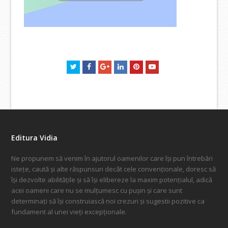
Twitter
Facebook
GooglePlus
LinkedIn
Pinterest
Youtube
Editura Vidia
Ne propunem să venim în ajutorul oamenilor care își pun întrebări
istețe, caută și alte răspunsuri decât cele convenționale, doresc să
își dezvolte abilitățile și să își elibereze la maxim potențialul, adică
acei oameni care nu se mulțumesc cu pușin și care sunt
determinați să își construiască noi crezuri și sugestii pozitive ca
fundament al unei vieți excepționale.