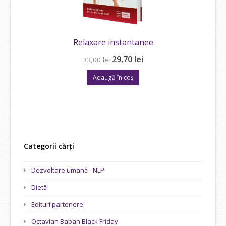
Relaxare instantanee
Prețul
Prețul
29,70
lei
33,00
lei
inițial
curent
Adaugă în coș
a
este:
fost:
29,70 lei.
33,00 lei.
Categorii cărți
Dezvoltare umană - NLP
Dietă
Edituri partenere
Octavian Baban Black Friday