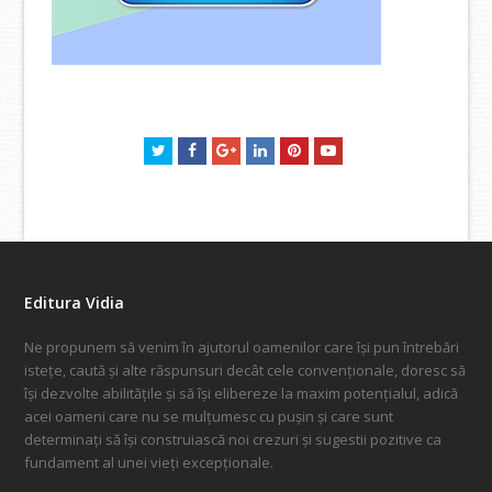
Twitter
Facebook
GooglePlus
LinkedIn
Pinterest
Youtube
Editura Vidia
Ne propunem să venim în ajutorul oamenilor care își pun întrebări
istețe, caută și alte răspunsuri decât cele convenționale, doresc să
își dezvolte abilitățile și să își elibereze la maxim potențialul, adică
acei oameni care nu se mulțumesc cu pușin și care sunt
determinați să își construiască noi crezuri și sugestii pozitive ca
fundament al unei vieți excepționale.