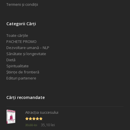
Termeni și condiții
Categorii Cărți
Toate cărțile
PACHETE PROMO
Dezvoltare umană – NLP
Sănătate și longevitate
Dietă
Spiritualitate
Științe de frontieră
Edituri partenere
Cărți recomandate
Atracția succesului
Prețul
Prețul
Evaluat la
35,10
lei
39,00
lei
4.77
din 5