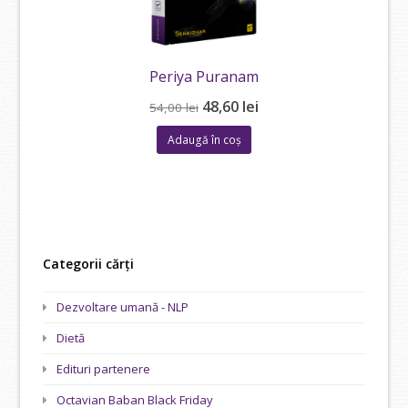
Periya Puranam
Prețul
Prețul
48,60
lei
54,00
lei
inițial
curent
Adaugă în coș
a
este:
fost:
48,60 lei.
54,00 lei.
Categorii cărți
Dezvoltare umană - NLP
Dietă
Edituri partenere
Octavian Baban Black Friday