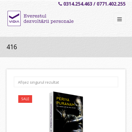
0314.254.463 / 0771.402.255
Ope
Mob
Me
416
Afișez singurul rezultat
SALE