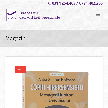
0314.254.463 / 0771.402.255
Ope
Mob
Me
Magazin
SALE