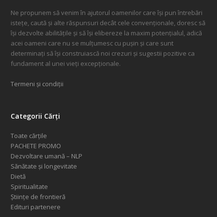
Ne propunem să venim în ajutorul oamenilor care își pun întrebări
istețe, caută și alte răspunsuri decât cele convenționale, doresc să
își dezvolte abilitățile și să își elibereze la maxim potențialul, adică
acei oameni care nu se mulțumesc cu pușin și care sunt
determinați să își construiască noi crezuri și sugestii pozitive ca
fundament al unei vieți excepționale.
Termeni și condiții
Categorii Cărți
Toate cărțile
PACHETE PROMO
Dezvoltare umană – NLP
Sănătate și longevitate
Dietă
Spiritualitate
Științe de frontieră
Edituri partenere