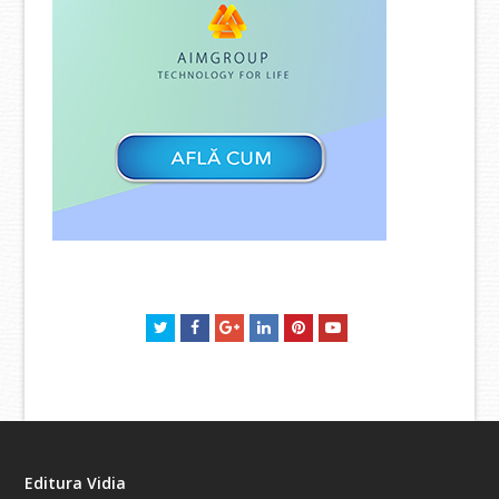
Twitter
Facebook
GooglePlus
LinkedIn
Pinterest
Youtube
Editura Vidia