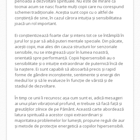
perioadă a dezvoltării spirituale. Nu este de mirare că
tocmai acum se nasc foarte mulți copii care nu corespund
schemei tradiționale. Aceștia sunt copii cu o altfel de
conștiință de sine, în cazul cărora intuiția și sensibilitatea
joacă un rol important.
Ei conștientizează foarte clar și intens tot ce se întâmplă în
jurul lor și par să aibă puteri mentale speciale. Din păcate,
acești copii, mai ales din cauza structurii lor senzoriale
sensibile, nu se integrează ușor în lumea noastră,
orientată spre performanță. Copiii hipersensibili au o
sensibilitate și o intuiție extraordinar de puternică încă de
la naștere. Ei sunt capabili să absoarbă precis și rapid
forme de gândire inconștiente, sentimente și energii din
mediul lor și să le evalueze în funcție de vârstă și de
stadiul de dezvoltare.
În timp ce unii îi recunosc așa cum sunt ei, adică mesageri
ai unui plan vibrațional profund, ei trebuie să facă față și
greutăților zilnice de pe Pământ. Această carte abordează
latura spirituală a acestor copii extraordinari și
majoritatea problemelor lor lumești, propune reguli de aur
și metode de protecție energetică a copiilor hipersensibili.