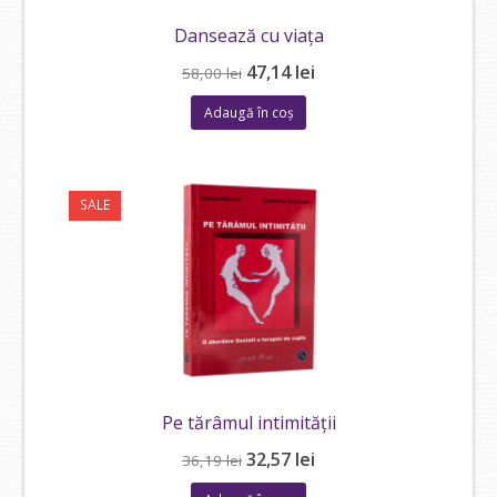
Dansează cu viața
Prețul
Prețul
47,14
lei
58,00
lei
inițial
curent
Adaugă în coș
a
este:
fost:
47,14 lei.
58,00 lei.
SALE
Pe tărâmul intimității
Prețul
Prețul
32,57
lei
36,19
lei
inițial
curent