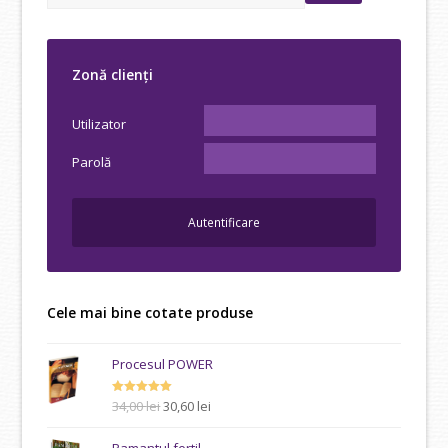
Zonă clienți
Utilizator
Parolă
Cele mai bine cotate produse
Procesul POWER
Prețul
Prețul
Evaluat la
34,00
lei
30,60
lei
5.00
din 5
inițial
curent
a
este: