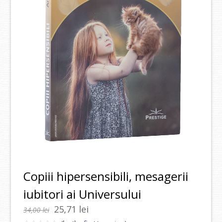
Copiii hipersensibili, mesagerii
iubitori ai Universului
Prețul
Prețul
25,71
lei
34,00
lei
inițial
curent