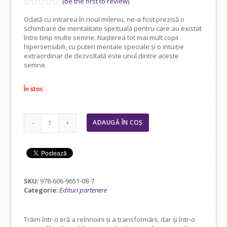
(be the first to review)
a
este:
Evaluat
Odată cu intrarea în noul mileniu, ne-a fost prezisă o
la
fost:
25,71 lei.
schimbare de mentalitate spirituală pentru care au existat
0
34,00 lei.
din
între timp multe semne. Nașterea tot mai mult copii
5
hipersensibili, cu puteri mentale speciale și o intuiție
extraordinar de dezvoltată este unul dintre aceste
semne.
În stoc
Cantitate
ADAUGĂ ÎN COȘ
Copiii
hipersensibili,
mesagerii
iubitori
ai
Universului
SKU:
978-606-9651-08-7
Categorie:
Edituri partenere
Trăim într-o eră a reînnoirii și a transformării, dar și într-o