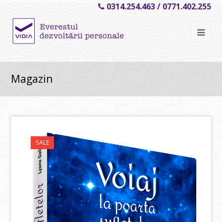
0314.254.463 / 0771.402.255
Ope
Mob
Me
Magazin
SALE