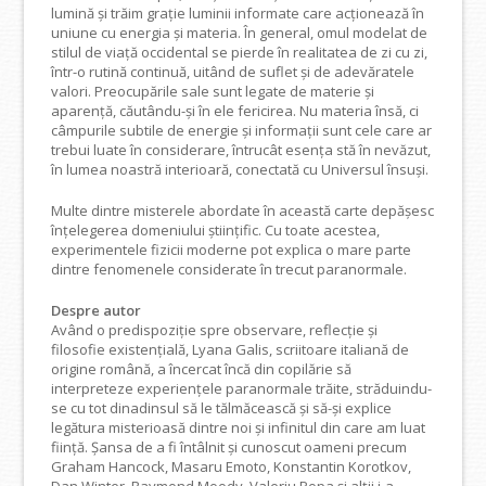
lumină și trăim grație luminii informate care acționează în
uniune cu energia și materia. În general, omul modelat de
stilul de viață occidental se pierde în realitatea de zi cu zi,
într-o rutină continuă, uitând de suflet și de adevăratele
valori. Preocupările sale sunt legate de materie și
aparență, căutându-și în ele fericirea. Nu materia însă, ci
câmpurile subtile de energie și informații sunt cele care ar
trebui luate în considerare, întrucât esența stă în nevăzut,
în lumea noastră interioară, conectată cu Universul însuși.
Multe dintre misterele abordate în această carte depășesc
înțelegerea domeniului științific. Cu toate acestea,
experimentele fizicii moderne pot explica o mare parte
dintre fenomenele considerate în trecut paranormale.
Despre autor
Având o predispoziţie spre observare, reflecţie şi
filosofie existenţială, Lyana Galis, scriitoare italiană de
origine română, a încercat încă din copilărie să
interpreteze experienţele paranormale trăite, străduindu-
se cu tot dinadinsul să le tălmăcească şi să-și explice
legătura misterioasă dintre noi şi infinitul din care am luat
fiinţă. Șansa de a fi întâlnit și cunoscut oameni precum
Graham Hancock, Masaru Emoto, Konstantin Korotkov,
Dan Winter, Raymond Moody, Valeriu Popa și alții i-a