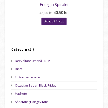
Energia Spiralei
Prețul
Prețul
40,50
lei
45,00
lei
inițial
curent
Adaugă în coș
a
este:
fost:
40,50 lei.
45,00 lei.
Categorii cărți
Dezvoltare umană - NLP
Dietă
Edituri partenere
Octavian Baban Black Friday
Pachete
Sănătate și longevitate