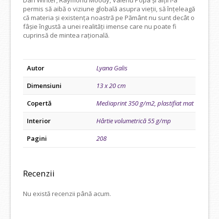
permis să aibă o viziune globală asupra vieţii, să înțeleagă
că materia şi existenţa noastră pe Pământ nu sunt decât o
fâşie îngustă a unei realităţi imense care nu poate fi
cuprinsă de mintea rațională.
Autor
Lyana Galis
Dimensiuni
13 x 20 cm
Copertă
Mediaprint 350 g/m2, plastifiat mat
Interior
Hârtie volumetrică 55 g/mp
Pagini
208
Recenzii
Nu există recenzii până acum.