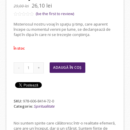
Prețul
Prețul
26,10
lei
29,00
lei
inițial
curent
(be the first to review)
a
este:
Evaluat
Misteriosul nostru voiaj în spaţiu şi timp, care aparent
la
fost:
26,10 lei.
începe cu momentul venirii pe lume, se declanşează de
0
29,00 lei.
din
fapt în clipa în care ni se trezeşte conştiinţa.
5
În stoc
Cantitate
ADAUGĂ ÎN COȘ
VOIAJ
LA
POARTA
SUFLETELOR
SKU:
978-606-8414-72-0
Categorie:
Spiritualitate
Noi suntem spirite care călătoresc într-o realitate efemeră,
care are un început, dar și un sfârșit. Suntem ființe de