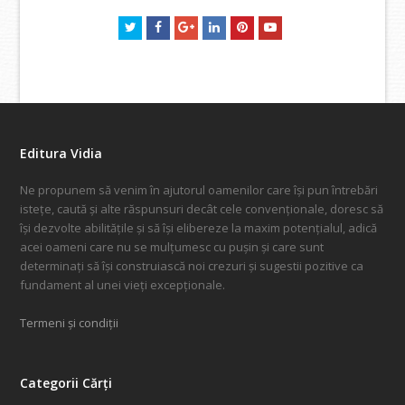
Twitter
Facebook
GooglePlus
LinkedIn
Pinterest
Youtube
Editura Vidia
Ne propunem să venim în ajutorul oamenilor care își pun întrebări
istețe, caută și alte răspunsuri decât cele convenționale, doresc să
își dezvolte abilitățile și să își elibereze la maxim potențialul, adică
acei oameni care nu se mulțumesc cu pușin și care sunt
determinați să își construiască noi crezuri și sugestii pozitive ca
fundament al unei vieți excepționale.
Termeni și condiții
Categorii Cărți