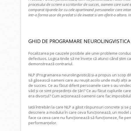
procesului de scriere a scriitorilor de succes, oameni care sunt
comparat tiparele lor cu cele apartinand persoanelor care intampi
intr-o forma usor de predat si de invatat si am oferit-o altora. 
GHID DE PROGRAMARE NEUROLINGVISTICA
Focalizarea pe cauzele posibile ale unei probleme conduce
defectuos. Logica tinde să ne învețe că atunci când știm c
demonstrează contrariul.
NLP (Programarea neurolingvistică) și-a propus un scop di
să găsească oameni care au reușit acolo unde mulți alții a
de succes. Ce au făcut diferit persoanele care s-au vinde
văd și ce simt președinții de țări? Ce au făcut cuplurile 
era divorțul? Cum acționează oamenii care fac imposibilul
Iată întrebări la care NLP a găsit răspunsuri concrete și se
descriere a modului în care ceva funcționează, un model al 
face ca ceva care nu funcționează să funcționeze, fie pen
performanțelor.