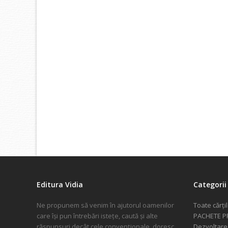
Editura Vidia
Categorii 
Ne propunem să venim în ajutorul oamenilor
Toate cărți
care își pun întrebări istețe, caută și alte
PACHETE 
răspunsuri decât cele convenționale, doresc
Dezvoltare