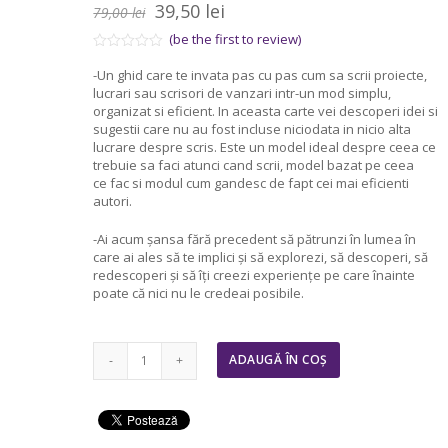
Prețul
Prețul
39,50
lei
79,00
lei
inițial
curent
(be the first to review)
a
este:
Evaluat
-Un ghid care te invata pas cu pas cum sa scrii proiecte,
la
fost:
39,50 lei.
lucrari sau scrisori de vanzari intr-un mod simplu,
0
79,00 lei.
din
organizat si eficient. In aceasta carte vei descoperi idei si
5
sugestii care nu au fost incluse niciodata in nicio alta
lucrare despre scris. Este un model ideal despre ceea ce
trebuie sa faci atunci cand scrii, model bazat pe ceea
ce fac si modul cum gandesc de fapt cei mai eficienti
autori.
-Ai acum şansa fără precedent să pătrunzi în lumea în
care ai ales să te implici şi să explorezi, să descoperi, să
redescoperi şi să îți creezi experienţe pe care înainte
poate că nici nu le credeai posibile.
Cantitate
ADAUGĂ ÎN COȘ
Pachet
"PROCESUL
POWER
si
GHID