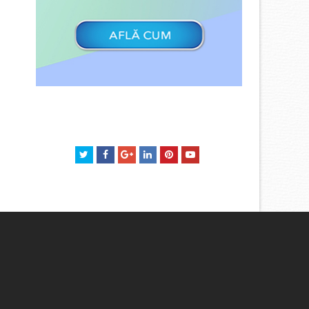
Twitter
Facebook
GooglePlus
LinkedIn
Pinterest
Youtube