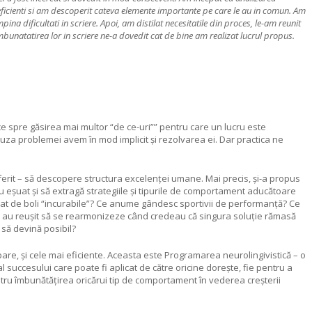
 eficienti si am descoperit cateva elemente importante pe care le au in comun. Am
na dificultati in scriere. Apoi, am distilat necesitatile din proces, le-am reunit
Imbunatatirea lor in scriere ne-a dovedit cat de bine am realizat lucrul propus.
 spre găsirea mai multor “de ce-uri”” pentru care un lucru este
auza problemei avem în mod implicit și rezolvarea ei. Dar practica ne
ferit – să descopere structura excelenței umane. Mai precis, și-a propus
u eșuat și să extragă strategiile și tipurile de comportament aducătoare
cat de boli “incurabile”? Ce anume gândesc sportivii de performanță? Ce
care au reușit să se rearmonizeze când credeau că singura soluție rămasă
 să devină posibil?
 pare, și cele mai eficiente. Aceasta este Programarea neurolingivistică – o
succesului care poate fi aplicat de către oricine dorește, fie pentru a
tru îmbunătățirea oricărui tip de comportament în vederea creșterii