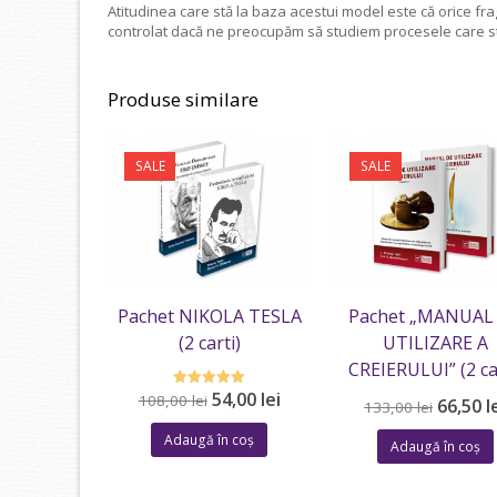
Atitudinea care stă la baza acestui model este că orice frag
controlat dacă ne preocupăm să studiem procesele care st
Produse similare
SALE
SALE
Pachet NIKOLA TESLA
Pachet „MANUAL
(2 carti)
UTILIZARE A
CREIERULUI” (2 ca
Prețul
Prețul
54,00
lei
Evaluat la
108,00
lei
Prețul
66,50
l
133,00
lei
5.00
inițial
curent
inițial
din 5
Adaugă în coș
a
este:
Adaugă în coș
a
fost:
54,00 lei.
fost:
108,00 lei.