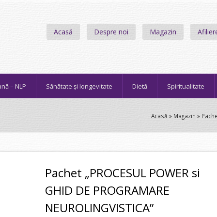
Acasă
Despre noi
Magazin
Afilier
ană – NLP
Sănătate și longevitate
Dietă
Spiritualitate
Acasă
»
Magazin
»
Pach
Pachet „PROCESUL POWER si
GHID DE PROGRAMARE
NEUROLINGVISTICA”