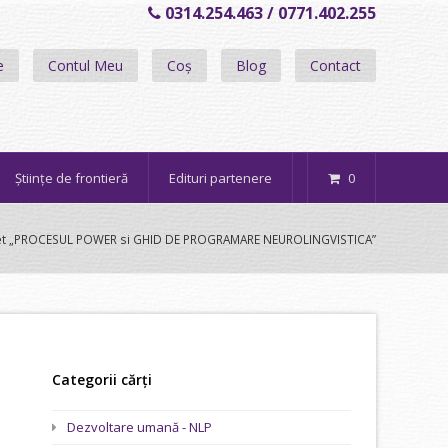
0314.254.463 / 0771.402.255
e
Contul Meu
Coș
Blog
Contact
Științe de frontieră
Edituri partenere
0
et „PROCESUL POWER si GHID DE PROGRAMARE NEUROLINGVISTICA”
Categorii cărți
Dezvoltare umană - NLP