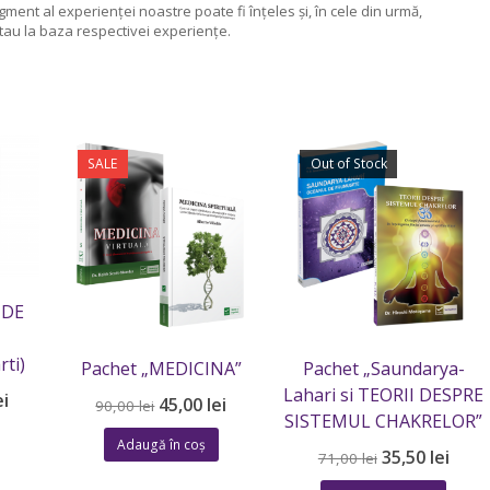
ment al experienţei noastre poate fi înţeles şi, în cele din urmă,
au la baza respectivei experienţe.
SALE
Out of Stock
 DE
rti)
Pachet „MEDICINA”
Pachet „Saundarya-
Lahari si TEORII DESPRE
Prețul
ei
Prețul
Prețul
45,00
lei
90,00
lei
SISTEMUL CHAKRELOR”
curent
inițial
curent
este:
Adaugă în coș
a
este:
Prețul
Preț
35,50
lei
71,00
lei
66,50 lei.
fost:
45,00 lei.
inițial
cure