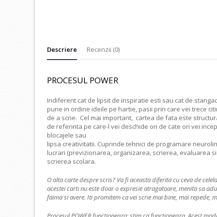
Descriere
Recenzii (0)
PROCESUL POWER
Indiferent cat de lipsit de inspiratie esti sau cat de stangaci
pune in ordine ideile pe hartie, pasii prin care vei trece citi
de a scrie. Cel mai important, cartea de fata este structurata
de referinta pe care-l vei deschide ori de cate ori vei ince
blocajele sau
lipsa creativitatii. Cuprinde tehnici de programare neurol
lucrari (previzionarea, organizarea, scrierea, evaluarea si r
scrierea scolara.
O alta carte despre scris? Va fi aceasta diferita cu ceva de celela
acestei carti nu este doar o expresie atragatoare, menita sa aduc
faima si avere. Iti promitem ca vei scrie mai bine, mai repede, ma
Procesul POWER functioneaza; stim ca functioneaza. Acest model