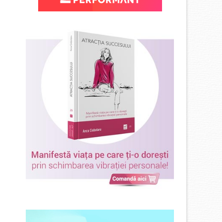
ul
nt