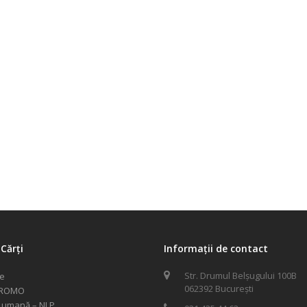
Cărți
Informații de contact
Str. Drumul Belșugului 100B
le
062392 București
PROMO
 umană – NLP