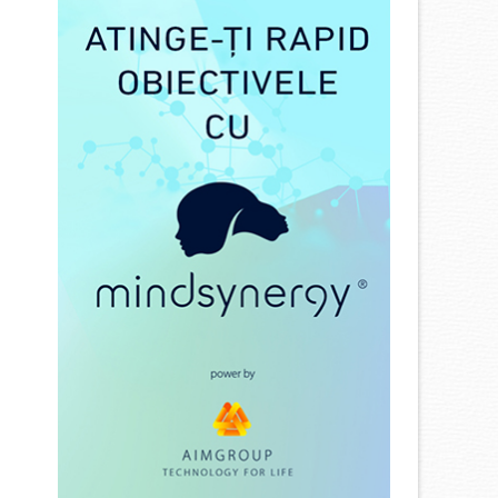
:
 lei.