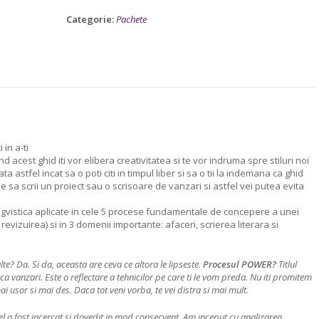
DE
Categorie:
Pachete
PROGRAMARE
NEUROLINGVISTICA"
 in a-ti
nd acest ghid iti vor elibera creativitatea si te vor indruma spre stiluri noi
 astfel incat sa o poti citi in timpul liber si sa o tii la indemana ca ghid
pe sa scrii un proiect sau o scrisoare de vanzari si astfel vei putea evita
ingvistica aplicate in cele 5 procese fundamentale de concepere a unei
evizuirea) si in 3 domenii importante: afaceri, scrierea literara si
lte? Da. Si da, aceasta are ceva ce altora le lipseste.
Procesul POWER?
Titlul
a vanzari. Este o reflectare a tehnicilor pe care ti le vom preda. Nu iti promitem
i usor si mai des. Daca tot veni vorba, te vei distra si mai mult.
 a fost incercat si dovedit in mod consecvent. Am inceput cu analizarea